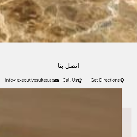
اتصل بنا
info@executivesuites.ae
Call Us
Get Directions